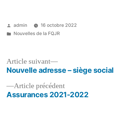
Publié
admin
16 octobre 2022
par
Publié
Nouvelles de la FQJR
dans
Article
Article suivant
suivant :
Nouvelle adresse – siège social
Navigation
Article
Article précédent
de
précédent :
Assurances 2021-2022
l’article