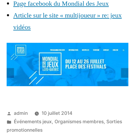
Page facebook du Mondial des Jeux
Article sur le site « multijoueur » re: jeux
vidéos
Publié
admin
10 juillet 2014
par
Publié
Événements jeux
,
Organismes membres
,
Sorties
dans
promotionnelles