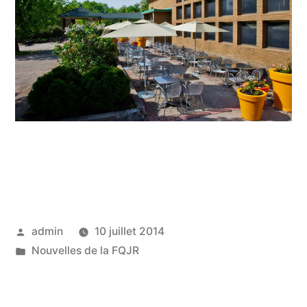
Publié
admin
10 juillet 2014
par
Publié
Nouvelles de la FQJR
dans