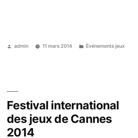
Publié
Publié
admin
11 mars 2014
Événements jeux
par
dans
Festival international
des jeux de Cannes
2014