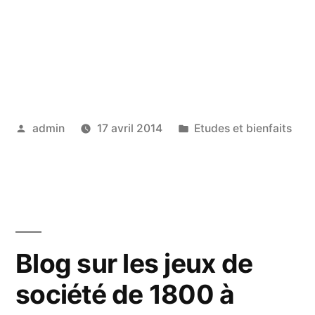
Publié
Publié
admin
17 avril 2014
Etudes et bienfaits
par
dans
Blog sur les jeux de
société de 1800 à