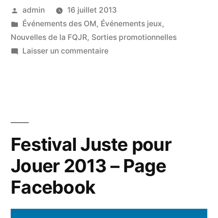
Publié
admin
16 juillet 2013
Festival
par
Publié
Événements des OM
,
Événements jeux
,
Juste
dans
Nouvelles de la FQJR
,
Sorties promotionnelles
pour
sur
Laisser un commentaire
La
Jouer »
FQJR
au
Festival
Juste
pour
Festival Juste pour
Jouer
Jouer 2013 – Page
Facebook