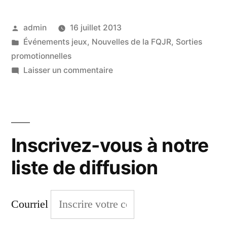
pour
Publié
admin
16 juillet 2013
Jouer
par
Publié
Événements jeux
,
Nouvelles de la FQJR
,
Sorties
2013
dans
promotionnelles
–
sur
Laisser un commentaire
Festival
Page
Juste
Facebook »
pour
Jouer
Inscrivez-vous à notre
2013
–
liste de diffusion
Page
Facebook
Courriel