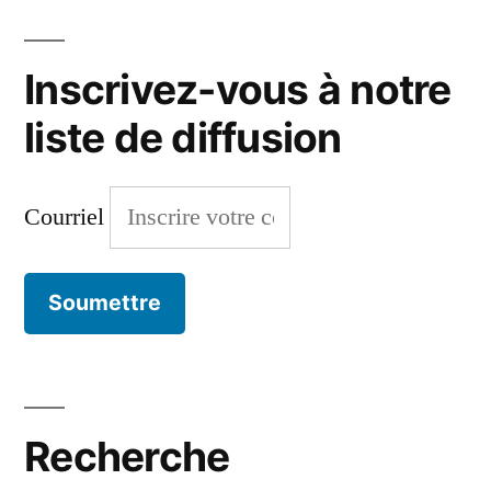
des
2014 »
jeux
Inscrivez-vous à notre
de
Cannes
liste de diffusion
2014
Courriel
Recherche