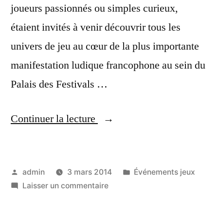
joueurs passionnés ou simples curieux,
étaient invités à venir découvrir tous les
univers de jeu au cœur de la plus importante
manifestation ludique francophone au sein du
Palais des Festivals …
« Festival
Continuer la lecture
international
des
Publié
Publié
admin
3 mars 2014
Événements jeux
jeux
par
sur
dans
Laisser un commentaire
de
Festival
Cannes
international