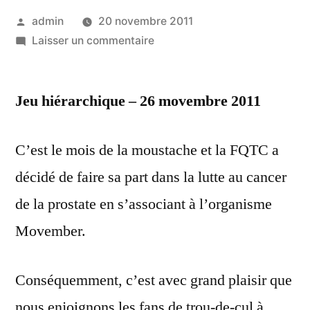
Publié
admin
20 novembre 2011
par
sur
Laisser un commentaire
La
FQTC
Jeu hiérarchique – 26 movembre 2011
et
Movember,
pour
C’est le mois de la moustache et la FQTC a
une
décidé de faire sa part dans la lutte au cancer
bonne
cause
de la prostate en s’associant à l’organisme
Movember.
Conséquemment, c’est avec grand plaisir que
nous enjoignons les fans de trou-de-cul à