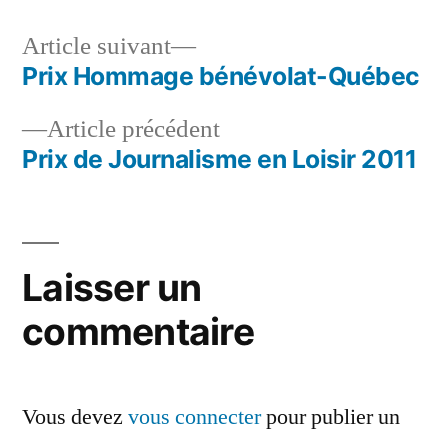
Article
Article suivant
suivant :
Prix Hommage bénévolat-Québec
Navigation
Article
Article précédent
de
précédent :
Prix de Journalisme en Loisir 2011
l’article
Laisser un
commentaire
Vous devez
vous connecter
pour publier un