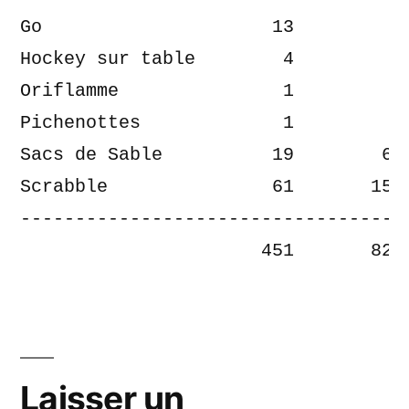
Go                     13         51
Hockey sur table        4         82
Oriflamme               1         33
Pichenottes             1         17
Sacs de Sable          19        629
Scrabble               61       1570
------------------------------------
                      451       829
Laisser un