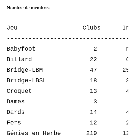
Nombre de membres
Jeu                  Clubs      Ind.
------------------------------------
Babyfoot                2        n.d
Billard                22        617
Bridge-LBM             47       2561
Bridge-LBSL            18        322
Croquet                13        439
Dames                   3         36
Dards                  14        406
Fers                   12        215
Génies en Herbe       219       1314